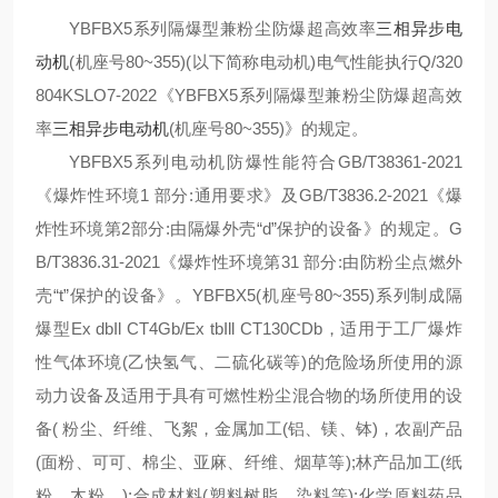
YBFBX5系列隔爆型兼粉尘防爆超高效率
三相异步电
动机
(机座号80~355)(以下简称电动机)电气性能执行Q/320
804KSLO7-2022《YBFBX5系列隔爆型兼粉尘防爆超高效
率
三相异步电动机
(机座号80~355)》的规定。
YBFBX5系列电动机防爆性能符合GB/T38361-2021
《爆炸性环境1 部分:通用要求》及GB/T3836.2-2021《爆
炸性环境第2部分:由隔爆外壳“d”保护的设备》的规定。G
B/T3836.31-2021《爆炸性环境第31 部分:由防粉尘点燃外
壳“t”保护的设备》。YBFBX5(机座号80~355)系列制成隔
爆型Ex dbIl CT4Gb/Ex tbIll CT130CDb，适用于工厂爆炸
性气体环境(乙快氢气、二硫化碳等)的危险场所使用的源
动力设备及适用于具有可燃性粉尘混合物的场所使用的设
备( 粉尘、纤维、飞絮，金属加工(铝、镁、钵)，农副产品
(面粉、可可、棉尘、亚麻、纤维、烟草等);林产品加工(纸
粉、木粉、);合成材料(塑料树脂、染料等);化学原料药品