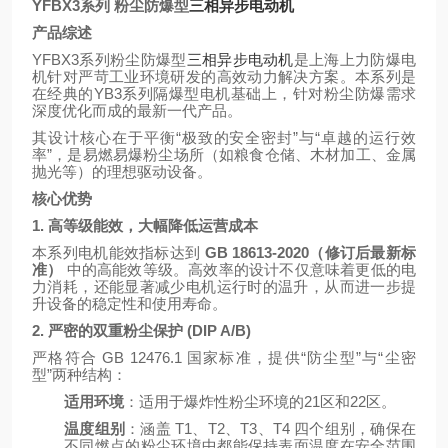
YFBX3系列 粉尘防爆型
三相异步电动机
产品综述
YFBX3系列粉尘防爆型
三相异步电动机
是上海上力防爆电
机针对严苛工业环境研发的高效动力解决方案。本系列是
在经典的YB3系列隔爆型电机基础上，针对粉尘防爆需求
深度优化而成的最新一代产品。
其设计核心在于平衡“极致的安全密封”与“卓越的运行效
率”，是易燃易爆粉尘场所（如粮食仓储、木材加工、金属
抛光等）的理想驱动设备。
核心优势
1. 高等级能效，大幅降低运营成本
本系列电机能效指标达到
GB 18613-2020（修订后最新标
准）
中的高能效等级。高效率的设计不仅意味着更低的电
力消耗，还能显著减少电机运行时的温升，从而进一步提
升设备的稳定性和使用寿命。
2. 严密的双重粉尘保护 (DIP A/B)
严格符合 GB 12476.1 国家标准，提供“防尘型”与“尘密
型”两种结构：
适用环境
：适用于爆炸性粉尘环境的21区和22区。
温度组别
：涵盖 T1、T2、T3、T4 四个组别，确保在
不同燃点的粉尘环境中都能保持表面温度在安全范围