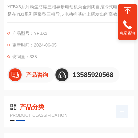
YFBX3系列粉尘防爆三相异步电动机为全封闭自扇冷式电动机，
是在YB3系列隔爆型三相异步电动机基础上研发出的高效率防粉
尘隔爆型三相异步电动机，其能效指标达到GB 18613-2012中的
2级能效。本系列电动机的防爆性能符合GB12476.1《可燃性粉
电话咨询
产品型号：YFBX3
尘环境用电气设备第1部分:用外壳和限制表面温度保护的电气设
备 第1节电气设备的技术要求》的规定制成DIP A、B两种型式，
更新时间：2024-06-05
分别为防尘型与尘密型。温度组别分别为T1、T2、T3、T4，适
访问量：335
用于工厂爆炸性粉尘场所。/p>
13585920568
产品咨询
产品分类
PRODUCT CLASSIFICATION