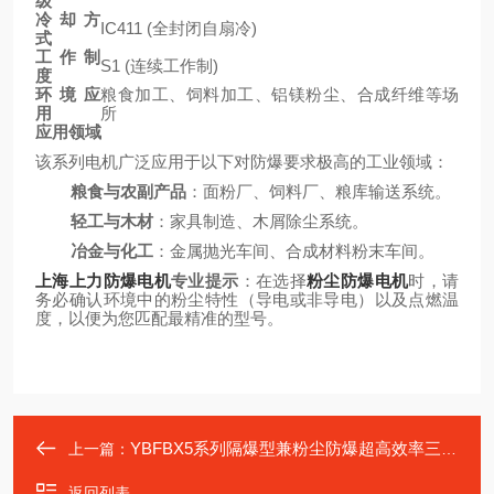
级
冷却方
IC411 (全封闭自扇冷)
式
工作制
S1 (连续工作制)
度
环境应
粮食加工、饲料加工、铝镁粉尘、合成纤维等场
用
所
应用领域
该系列电机广泛应用于以下对防爆要求极高的工业领域：
粮食与农副产品
：面粉厂、饲料厂、粮库输送系统。
轻工与木材
：家具制造、木屑除尘系统。
冶金与化工
：金属抛光车间、合成材料粉末车间。
上海上力防爆电机
专业提示
：在选择
粉尘防爆电机
时，请
务必确认环境中的粉尘特性（导电或非导电）以及点燃温
度，以便为您匹配最精准的型号。
YBFBX5系列隔爆型兼粉尘防爆超高效率三相异步电动机
上一篇：
返回列表