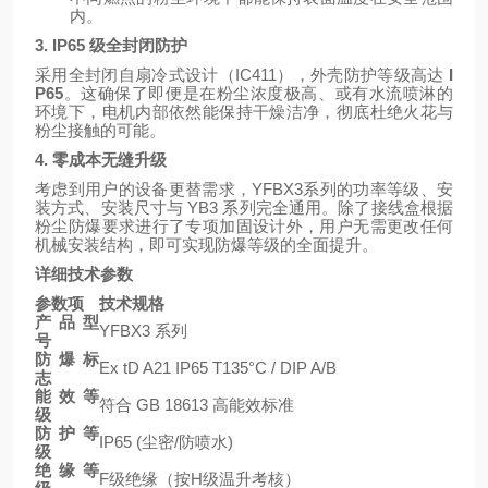
内。
3. IP65 级全封闭防护
采用全封闭自扇冷式设计（IC411），外壳防护等级高达
I
P65
。这确保了即便是在粉尘浓度极高、或有水流喷淋的
环境下，电机内部依然能保持干燥洁净，彻底杜绝火花与
粉尘接触的可能。
4. 零成本无缝升级
考虑到用户的设备更替需求，YFBX3系列的功率等级、安
装方式、安装尺寸与 YB3 系列完全通用。除了接线盒根据
粉尘防爆要求进行了专项加固设计外，用户无需更改任何
机械安装结构，即可实现防爆等级的全面提升。
详细技术参数
参数项
技术规格
产品型
YFBX3 系列
号
防爆标
Ex tD A21 IP65 T135°C / DIP A/B
志
能效等
符合 GB 18613 高能效标准
级
防护等
IP65 (尘密/防喷水)
级
绝缘等
F级绝缘（按H级温升考核）