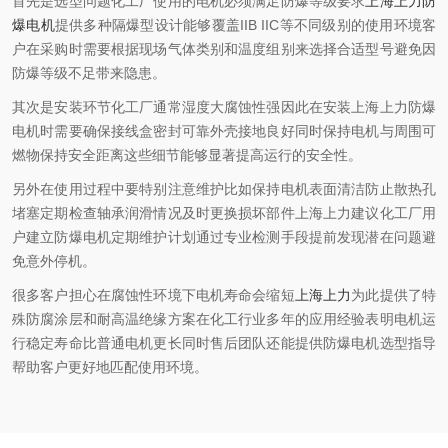
首先是选型问题化工厂使用的电机必须满足防爆等级要求
上海上力防
爆电机
提供多种隔爆型设计能够覆盖IIB IIC等不同级别的使用环境客
户在采购时需要根据现场气体类别和温度组别来选择合适型号避免因
防爆等级不足带来隐患。
其次是安装环节化工厂通常湿度大腐蚀性强因此在安装上海上力防爆
电机时需要确保接线盒密封可靠外壳接地良好同时保持电机与周围可
燃物保持安全距离这些细节能够显著提高运行的安全性。
另外在使用过程中要特别注意维护比如保持电机表面清洁防止散热孔
堵塞定期检查轴承润滑情况及时更换损坏部件上海上力建议化工厂用
户建立防爆电机定期维护计划通过专业检测手段提前发现潜在问题避
免意外停机。
很多客户担心在腐蚀性环境下电机寿命会缩短
上海上力
为此提供了特
殊防腐涂层和耐高温绝缘方案在化工行业多年的应用经验表明电机运
行稳定寿命比普通电机更长同时售后团队还能提供防爆电机选型指导
帮助客户更好地匹配使用环境。