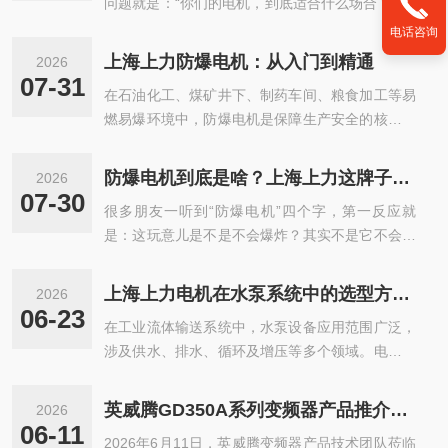
问题就是：“你们的电机，到底适合什么场合？”简·
··
电话咨询
上海上力防爆电机：从入门到精通
2026
07-31
在石油化工、煤矿井下、制药车间、粮食加工等易
燃易爆环境中，防爆电机是保障生产安全的核心设
备···
防爆电机到底是啥？上海上力这牌子怎么样？
2026
07-30
很多朋友一听到“防爆电机”四个字，第一反应就
是：这玩意儿是不是不会爆炸？其实不是它不会爆
炸···
上海上力电机在水泵系统中的选型方法及常见配置分析
2026
06-23
在工业流体输送系统中，水泵设备应用范围广泛，
涉及供水、排水、循环及增压等多个领域。电机作
为···
英威腾GD350A系列变频器产品推介走进上海上力电机 共建高效工业驱动解决方案
2026
06-11
2026年6月11日，英威腾变频器产品技术团队莅临